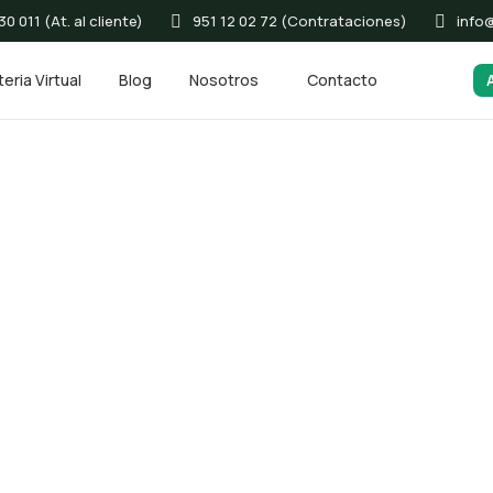
0 011 (At. al cliente)
951 12 02 72 (Contrataciones)
info
eria Virtual
Blog
Nosotros
Contacto