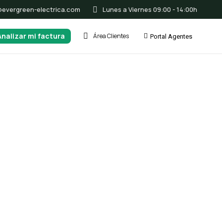
@evergreen-electrica.com
Lunes a Viernes 09:00 - 14:00h
Analizar mi factura
Área Clientes
Portal Agentes