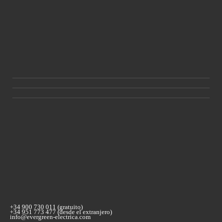
+34 900 730 011 (gratuito)
+34 951 773 477 (desde el extranjero)
info@evergreen-electrica.com