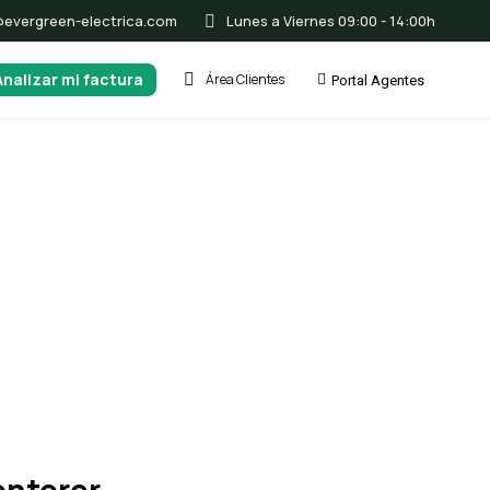
@evergreen-electrica.com
Lunes a Viernes 09:00 - 14:00h
Analizar mi factura
Área Clientes
Portal Agentes
-mail
fo@evergreen-electrica.com
vender tilbage til dig så hurtigt som
igt.