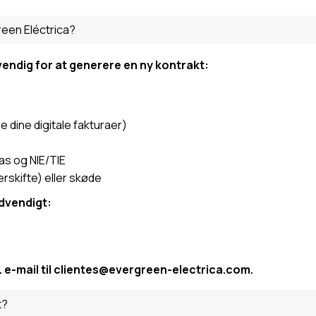
reen Eléctrica?
ndig for at generere en ny kontrakt:
 dine digitale fakturaer)
pas og NIE/TIE
erskifte) eller skøde
dvendigt:
 e-mail til clientes@evergreen-electrica.com.
t?