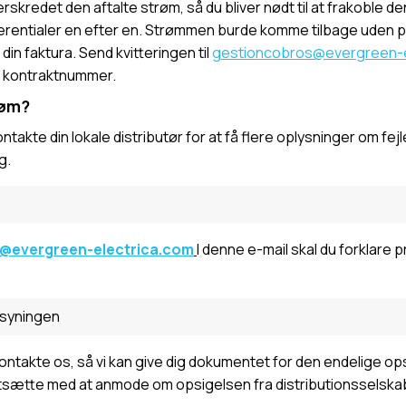
rskredet den aftalte strøm, så du bliver nødt til at frakoble den 
erentialer en efter en. Strømmen burde komme tilbage uden 
 din faktura. Send kvitteringen til
gestioncobros@evergreen-e
t kontraktnummer.
røm?
ontakte din lokale distributør for at få flere oplysninger om fej
g.
s@evergreen-electrica.com
I denne e-mail skal du forklare p
rsyningen
kontakte os, så vi kan give dig dokumentet for den endelige op
ortsætte med at anmode om opsigelsen fra distributionsselska