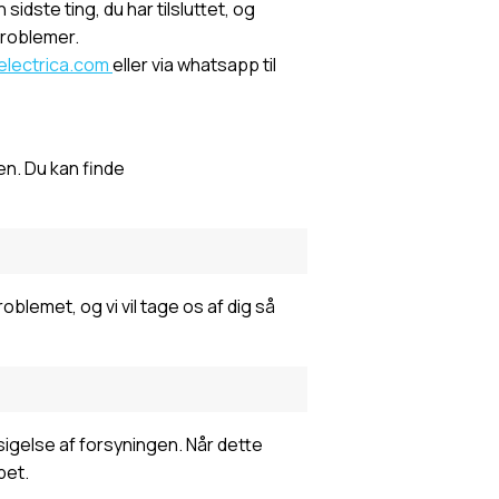
sidste ting, du har tilsluttet, og
problemer.
lectrica.com
eller via whatsapp til
len. Du kan finde
roblemet, og vi vil tage os af dig så
sigelse af forsyningen. Når dette
bet.