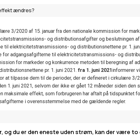
effekt ændres?
ære 3/2020 af 15. januar fra den nationale kommission for mark
icitetstransmissions- og distributionsafgifter og beslutningen a
 til elektricitetstransmissions- og distributionsnettene pr. 1. ju
for adgangsafgifterne til elektricitetstransmissions- og distribut
ssion for markeder og konkurrence metoden til beregning af adg
istributionsnettene pr. 1. juni 2021.
fra 1. juni 2021
informerer v
or at tilpasse dem til de perioder, der er defineret i cirkulære 3
den 1. juni 2021, selvom der ikke er gået 12 måneder siden den 
en maksimale effekt, som forbrugeren har aftalt på tidspunktet f
gsafgifterne i overensstemmelse med de gældende regler.
r, og du er den eneste uden strøm, kan der være to