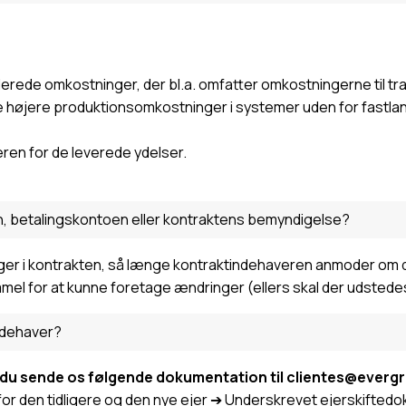
erede omkostninger, der bl.a. omfatter omkostningerne til tr
højere produktionsomkostninger i systemer uden for fastlande
ren for de leverede ydelser.
, betalingskontoen eller kontraktens bemyndigelse?
nger i kontrakten, så længe kontraktindehaveren anmoder om det
mmel for at kunne foretage ændringer (ellers skal der udstede
ndehaver?
al du sende os følgende dokumentation til clientes@ever
F for den tidligere og den nye ejer ➔ Underskrevet ejerskifted