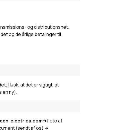
ansmissions- og distributionsnet,
t og de årlige betalinger til
. Husk, at det er vigtigt, at
s en ny).
green-electrica.com
➔
Foto af
okument (sendt af os) ➔