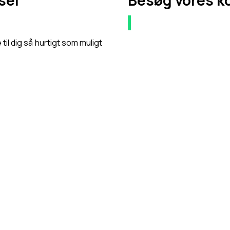
sel
Besøg vores k
til dig så hurtigt som muligt