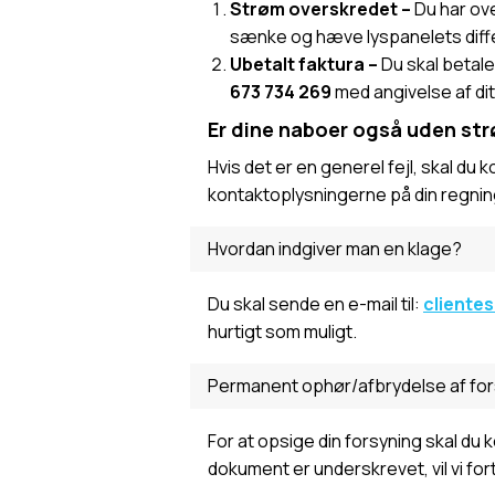
Strøm overskredet –
Du har ove
sænke og hæve lyspanelets diff
Ubetalt faktura –
Du skal betale
673 734 269
med angivelse af di
Er dine naboer også uden st
Hvis det er en generel fejl, skal du k
kontaktoplysningerne på din regnin
Hvordan indgiver man en klage?
Du skal sende en e-mail til:
cliente
hurtigt som muligt.
Permanent ophør/afbrydelse af fo
For at opsige din forsyning skal du 
dokument er underskrevet, vil vi f