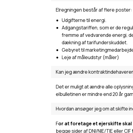
Elregningen består af flere poster:
Udgifterne til energi.
Adgangstariffen, som er de regul
fremme af vedvarende energi, de 
dækning af tarifunderskuddet.
Gebyret til marketingmedarbejde
Leje af måleudstyr (måler)
Kan jeg ændre kontraktindehaveren
Det er muligt at ændre alle oplysni
elbulletinen er mindre end 20 år ga
Hvordan ansøger jeg om at skifte i
F
or at foretage et ejerskifte sk
begge sider af DNI/NIE/TIE eller CI