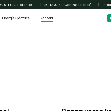
0 011 (At. al cliente)
951 12 02 72 (Contrataciones)
info
Energía Eléctrica
Kontakt
Rekruttering
E
in
+
34 951 120 272
Mandag til fredag kl.
Vi 
9.00 til 17.00
mul