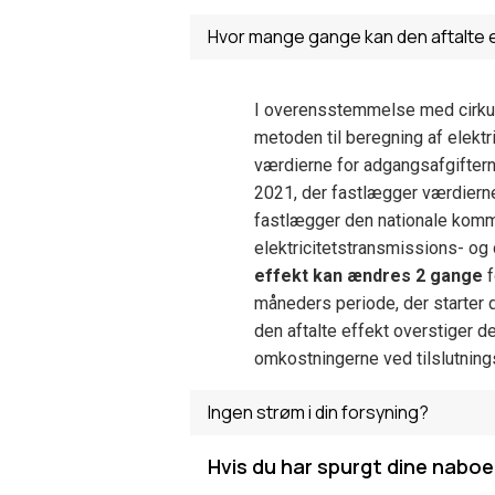
Hvor mange gange kan den aftalte 
I overensstemmelse med cirkul
metoden til beregning af elektr
værdierne for adgangsafgifterne
2021, der fastlægger værdierne 
fastlægger den nationale kommi
elektricitetstransmissions- og d
effekt kan ændres 2 gange
f
måneders periode, der starter 
den aftalte effekt overstiger d
omkostningerne ved tilslutnin
Ingen strøm i din forsyning?
Hvis du har spurgt dine naboe