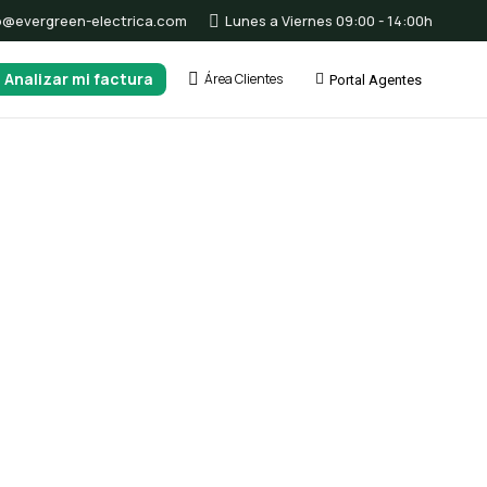
o@evergreen-electrica.com
Lunes a Viernes 09:00 - 14:00h
Analizar mi factura
Área Clientes
Portal Agentes