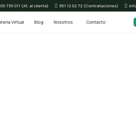
00 730 011 (At. al cliente)
951 12 02 72 (Contrataciones)
inf
teria Virtual
Blog
Nosotros
Contacto