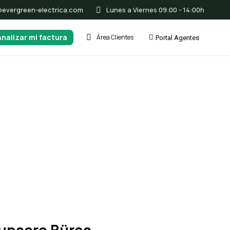
@evergreen-electrica.com
Lunes a Viernes 09:00 - 14:00h
Analizar mi factura
Área Clientes
Portal Agentes
-Mail
fo@evergreen-electrica.com
 werden uns so schnell wie möglich
 Ihnen melden