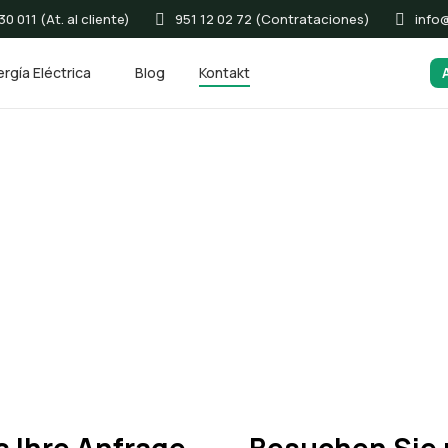
0 011 (At. al cliente)
951 12 02 72 (Contrataciones)
info
rgía Eléctrica
Blog
Kontakt
Rekrutierung
E
in
+
34 951 120 272
Montag bis Freitag 9.00
Wir
Uhr.
Uhr bis 17.00 Uhr
bei