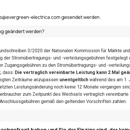
ntes@evergreen-electrica.com gesendet werden.
tung geändert werden?
undschreiben 3/2020 der Nationalen Kommission für Märkte und
ng der Stromübertragungs- und -verteilungsgebühren festgelegt
er Zugangsgebühren zu den Stromübertragungs- und -verteilun
t, dass:
Die vertraglich vereinbarte Leistung kann 2 Mal ge
legten Zeiträume anzupassen
unentgeltlich
während des am 1. 
 letzten Leistungsänderung noch keine 12 Monate vergangen sind
Verbraucher zum Zeitpunkt des Wechsels vertraglich vereinbarte
e Anschlussgebühren gemäß den geltenden Vorschriften zahlen.
achgefragt haben und Sie der Einzige sind, der kei