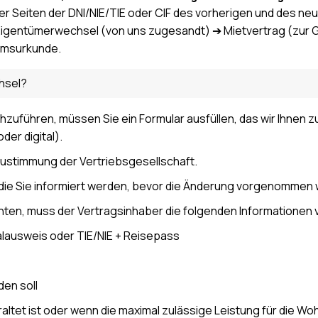
er Seiten der DNI/NIE/TIE oder CIF des vorherigen und des ne
igentümerwechsel (von uns zugesandt) ➔ Mietvertrag (zur
umsurkunde.
hsel?
zuführen, müssen Sie ein Formular ausfüllen, das wir Ihnen zu
er digital).
Zustimmung der Vertriebsgesellschaft.
r die Sie informiert werden, bevor die Änderung vorgenommen 
hten, muss der Vertragsinhaber die folgenden Informationen 
ausweis oder TIE/NIE + Reisepass
den soll
eraltet ist oder wenn die maximal zulässige Leistung für die W