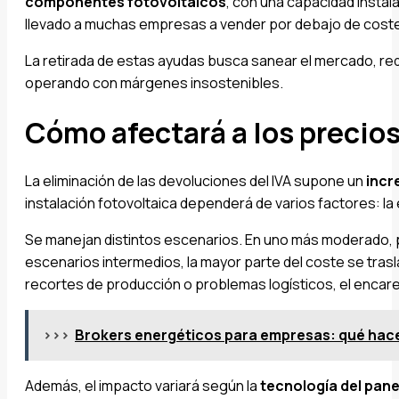
componentes fotovoltaicos
, con una capacidad insta
llevado a muchas empresas a vender por debajo de coste,
La retirada de estas ayudas busca sanear el mercado, redu
operando con márgenes insostenibles.
Cómo afectará a los precios
La eliminación de las devoluciones del IVA supone un
incr
instalación fotovoltaica dependerá de varios factores: la 
Se manejan distintos escenarios. En uno más moderado, 
escenarios intermedios, la mayor parte del coste se tras
recortes de producción o problemas logísticos, el encare
>>>
Brokers energéticos para empresas: qué hac
Además, el impacto variará según la
tecnología del pane