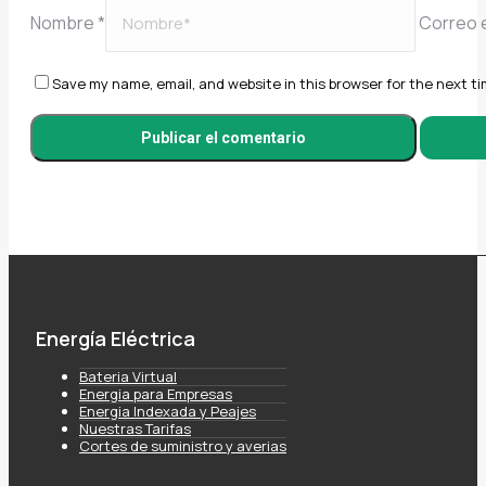
Nombre *
Correo e
Save my name, email, and website in this browser for the next t
Energía Eléctrica
Bateria Virtual
Energia para Empresas
Energia Indexada y Peajes
Nuestras Tarifas
Cortes de suministro y averias