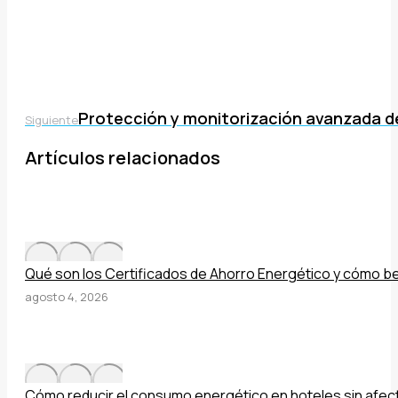
Protección y monitorización avanzada de l
Publicación
Siguiente
siguiente:
Artículos relacionados
Qué son los Certificados de Ahorro Energético y cómo b
agosto 4, 2026
Cómo reducir el consumo energético en hoteles sin afect