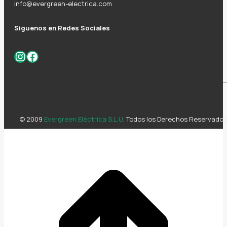
info@evergreen-electrica.com
Siguenos en Redes Sociales
Instagram
Facebook
© 2009
Evergreen Eléctrica S.L.U
. Todos los Derechos Reservados
Ir
a
T