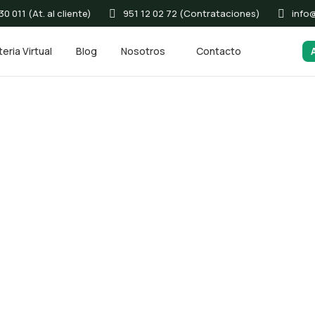
0 011 (At. al cliente)
951 12 02 72 (Contrataciones)
info
eria Virtual
Blog
Nosotros
Contacto