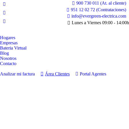
900 730 011 (At. al cliente)
Facebook
951 12 02 72 (Contrataciones)
page
Instagram
info@evergreen-electrica.com
opens
page
Lunes a Viernes 09:00 - 14:00h
Linkedin
in
opens
page
new
in
opens
Hogares
window
new
Empresas
in
window
Bateria Virtual
new
Blog
window
Nosotros
Contacto
Analizar mi factura
Área Clientes
Portal Agentes