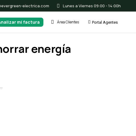
@evergreen-electrica.com
Lunes a Viernes 09:00 - 14:00h
Analizar mi factura
Área Clientes
Portal Agentes
horrar energía
s…