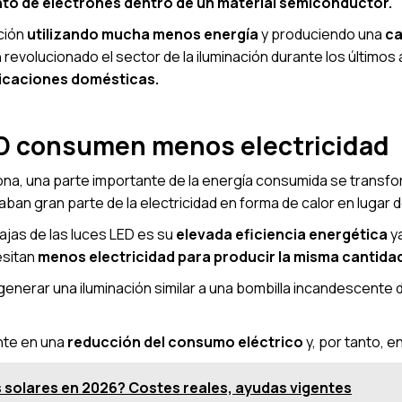
nto de electrones dentro de un material semiconductor.
ción
utilizando mucha menos energía
y produciendo una
ca
 revolucionado el sector de la iluminación durante los últimos
licaciones domésticas.
ED consumen menos electricidad
ona, una parte importante de la energía consumida se transfo
n gran parte de la electricidad en forma de calor en lugar de 
ajas de las luces LED es su
elevada eficiencia energética
y
esitan
menos electricidad para producir la misma cantidad
enerar una iluminación similar a una bombilla incandescente 
nte en una
reducción del consumo eléctrico
y, por tanto, 
as solares en 2026? Costes reales, ayudas vigentes