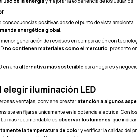
l uso de la energía
y mejorar la experiencia de los usuarios.
or
e consecuencias positivas desde el punto de vista ambiental. 
emanda energética global.
a menor generación de residuos en comparación con tecnolo
LED
no contienen materiales como el mercurio
, presente e
ED en una
alternativa más sostenible
para hogares y negoci
l elegir iluminación LED
erosas ventajas, conviene prestar
atención a algunos aspe
siste en fijarse únicamente en la potencia eléctrica. Con los 
da. Lo más recomendable es
observar los lúmenes
, que indican
ctamente la temperatura de color
y verificar la calidad del