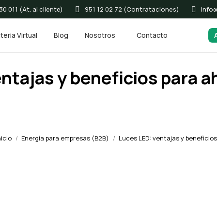
0 011 (At. al cliente)
951 12 02 72 (Contrataciones)
info
teria Virtual
Blog
Nosotros
Contacto
ntajas y beneficios para a
nicio
Energía para empresas (B2B)
Estás aquí:
Luces LED: ventajas y beneficio