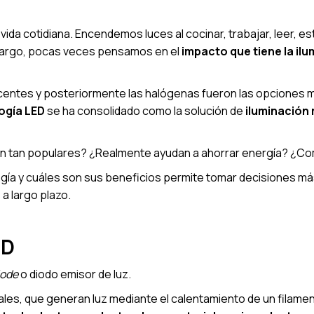
vida cotidiana. Encendemos luces al cocinar, trabajar, leer, e
bargo, pocas veces pensamos en el
impacto que tiene la il
centes y posteriormente las halógenas fueron las opciones má
ogía LED
se ha consolidado como la solución de
iluminación 
an tan populares? ¿Realmente ayudan a ahorrar energía? ¿Co
gía y cuáles son sus beneficios permite tomar decisiones m
a largo plazo.
ED
iode
o diodo emisor de luz.
nales, que generan luz mediante el calentamiento de un filame