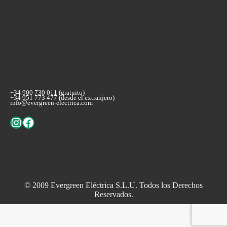
+34 900 730 011 (gratuito)
+34 951 773 477 (desde el extranjero)
info@evergreen-electrica.com
Instagram
Facebook
© 2009
Evergreen Eléctrica S.L.U
. Todos los Derechos
Reservados.