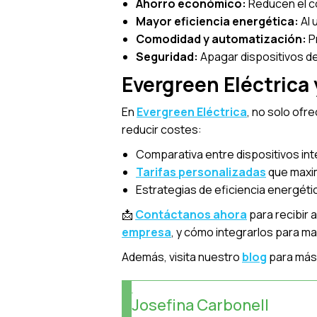
Ahorro económico:
Reducen el co
Mayor eficiencia energética:
Al 
Comodidad y automatización:
Pr
Seguridad:
Apagar dispositivos de
Evergreen Eléctrica 
En
Evergreen Eléctrica
, no solo ofr
reducir costes:
Comparativa entre dispositivos int
Tarifas personalizadas
que maxim
Estrategias de eficiencia energét
📩
Contáctanos ahora
para recibir
empresa
, y cómo integrarlos para max
Además, visita nuestro
blog
para más 
Josefina Carbonell