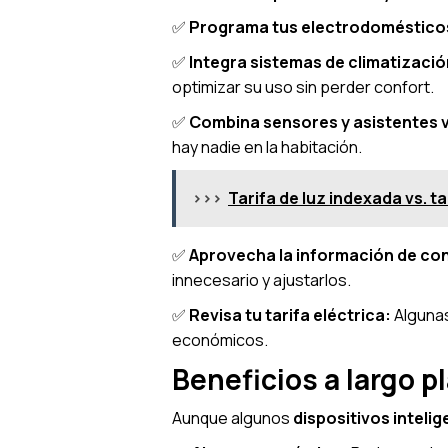
✅
Programa tus electrodoméstico
✅
Integra sistemas de climatizació
optimizar su uso sin perder confort.
✅
Combina sensores y asistentes v
hay nadie en la habitación.
>>>
Tarifa de luz indexada vs. tar
✅
Aprovecha la información de c
innecesario y ajustarlos.
✅
Revisa tu tarifa eléctrica:
Algunas
económicos.
Beneficios a largo p
Aunque algunos
dispositivos inteli