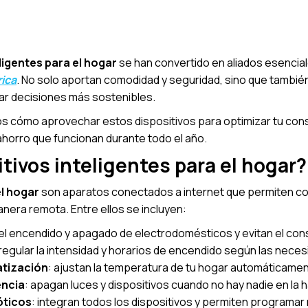
ligentes para el hogar
se han convertido en aliados esencial
rica
. No solo aportan comodidad y seguridad, sino que tambié
r decisiones más sostenibles.
os cómo aprovechar estos dispositivos para optimizar tu co
ahorro que funcionan durante todo el año.
tivos inteligentes para el hogar?
el hogar
son aparatos conectados a internet que permiten co
nera remota. Entre ellos se incluyen:
 el encendido y apagado de electrodomésticos y evitan el co
regular la intensidad y horarios de encendido según las nece
atización
: ajustan la temperatura de tu hogar automáticamen
encia
: apagan luces y dispositivos cuando no hay nadie en la h
óticos
: integran todos los dispositivos y permiten programar 