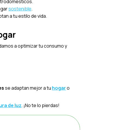
ctrodomésticos.
ogar
sostenible
.
n a tu estilo de vida.
hogar
udamos a optimizar tu consumo y
es
se adaptan mejor a tu
hogar
o
ura de luz
. ¡No te lo pierdas!