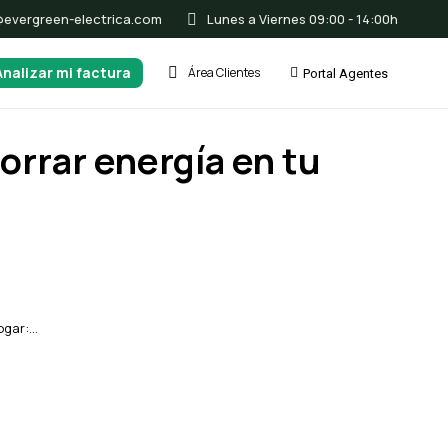
@evergreen-electrica.com
Lunes a Viernes 09:00 - 14:00h
Analizar mi factura
Área Clientes
Portal Agentes
orrar energía en tu
hogar:…