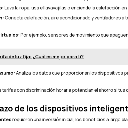
s:
Lava la ropa, usa el lavavajillas o enciende la calefacción 
n:
Conecta calefacción, aire acondicionado y ventiladores a 
irtuales:
Por ejemplo, sensores de movimiento que apague
ifa de luz fija: ¿Cuál es mejor para ti?
onsumo:
Analiza los datos que proporcionan los dispositivos p
 tarifas con discriminación horaria potencian el ahorro si tus 
lazo de los dispositivos inteligen
gentes
requieren una inversión inicial, los beneficios a largo 