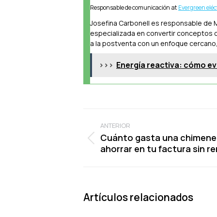
Responsable de comunicación
at
Evergreen eléc
Josefina Carbonell es responsable de M
especializada en convertir conceptos c
a la postventa con un enfoque cercano,
>>>
Energía reactiva: cómo evi
Navegación
ANTERIOR
entre
Cuánto gasta una chimenea
Publicación
publicaciones
ahorrar en tu factura sin re
anterior:
Artículos relacionados