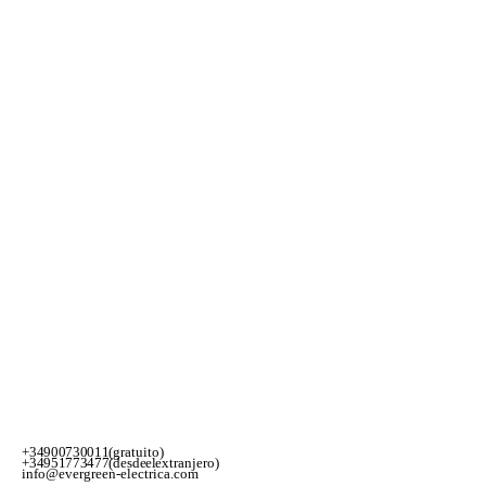
+34 900 730 011 (gratuito)
+34 951 773 477 (desde el extranjero)
info@evergreen-electrica.com