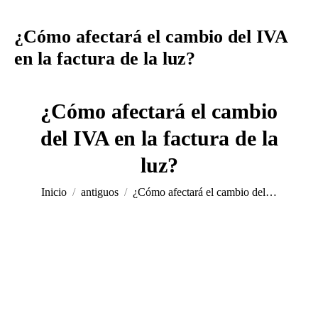
¿Cómo afectará el cambio del IVA
en la factura de la luz?
¿Cómo afectará el cambio
del IVA en la factura de la
Estás aquí:
luz?
Inicio
antiguos
¿Cómo afectará el cambio del…
Tras los nuevos cambios de horarios de luz
realizados por el
gobierno en Junio, también cabe de destacar que anunció una
bajada en el
IVA del 21%
(tipo general) al
10%
(tipo reducido)
en la factura de la luz de los
clientes
. Eso sí,
no se considerará
como una bajada permanente y tampoco para todos los