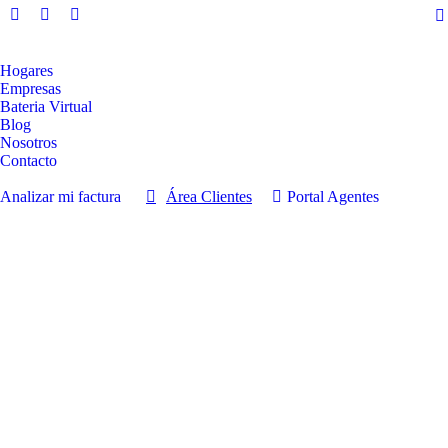
Facebook
Instagram
Linkedin
page
page
page
opens
opens
opens
Hogares
Empresas
in
in
in
Bateria Virtual
new
new
new
Blog
window
window
window
Nosotros
Contacto
Analizar mi factura
Área Clientes
Portal Agentes