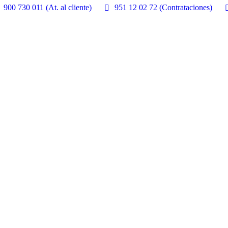
900 730 011 (At. al cliente)
951 12 02 72 (Contrataciones)