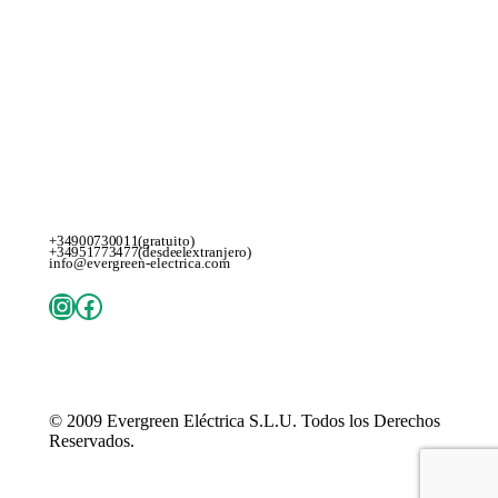
+34 900 730 011 (gratuito)
+34 951 773 477 (desde el extranjero)
info@evergreen-electrica.com
Instagram
Facebook
© 2009
Evergreen Eléctrica S.L.U
. Todos los Derechos
Reservados.