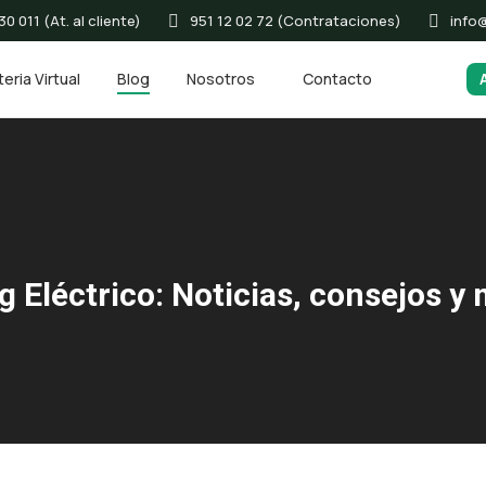
0 011 (At. al cliente)
951 12 02 72 (Contrataciones)
info
eria Virtual
Blog
Nosotros
Contacto
g Eléctrico: Noticias, consejos y