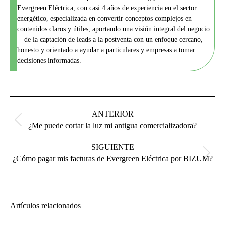
tratamiento, portabilidad, oposición al tratamiento y supresión de sus datos así como
Evergreen Eléctrica, con casi 4 años de experiencia en el sector
el derecho a presentar una reclamación ante la Autoridad de Control mediante escrito
energético, especializada en convertir conceptos complejos en
dirigido a la dirección postal arriba mencionada o electrónica INFO@EVERGREEN-
ELECTRICA.COM, adjuntando copia del DNI en ambos casos.
contenidos claros y útiles, aportando una visión integral del negocio
—de la captación de leads a la postventa con un enfoque cercano,
honesto y orientado a ayudar a particulares y empresas a tomar
decisiones informadas.
Navegación
entre
ANTERIOR
publicaciones
Publicación
¿Me puede cortar la luz mi antigua comercializadora?
anterior:
SIGUIENTE
Publicación
¿Cómo pagar mis facturas de Evergreen Eléctrica por BIZUM?
siguiente:
Artículos relacionados