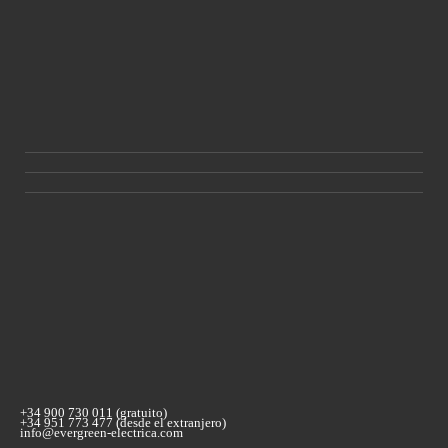
+34 900 730 011 (gratuito)
+34 951 773 477 (desde el extranjero)
info@evergreen-electrica.com