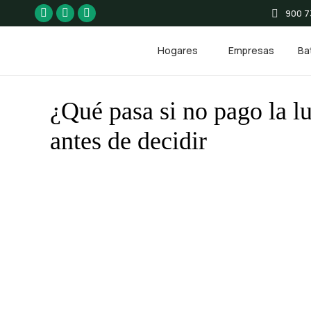
900 73
Facebook
Instagram
Linkedin
page
page
page
Hogares
Empresas
Bat
opens
opens
opens
in
in
in
new
new
new
¿Qué pasa si no pago la 
window
window
window
antes de decidir