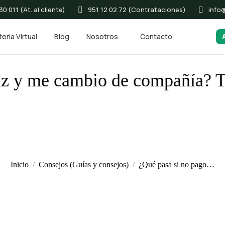
0 011 (At. al cliente)
951 12 02 72 (Contrataciones)
info
eria Virtual
Blog
Nosotros
Contacto
luz y me cambio de compañía? T
Inicio
Consejos (Guías y consejos)
¿Qué pasa si no pago…
Estás aquí: