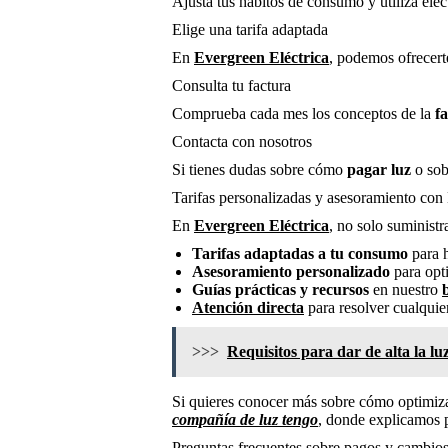
Ajusta tus hábitos de consumo y utiliza ele
Elige una tarifa adaptada
En
Evergreen Eléctrica
, podemos ofrecert
Consulta tu factura
Comprueba cada mes los conceptos de la
f
Contacta con nosotros
Si tienes dudas sobre cómo
pagar luz
o sob
Tarifas personalizadas y asesoramiento con
En
Evergreen Eléctrica
, no solo suminist
Tarifas adaptadas a tu consumo
para 
Asesoramiento personalizado
para opt
Guías prácticas y recursos
en nuestro
Atención directa
para resolver cualqui
>>>
Requisitos para dar de alta la l
Si quieres conocer más sobre cómo optimiza
compañía de luz tengo
, donde explicamos p
Preguntas frecuentes sobre pagos y cambio