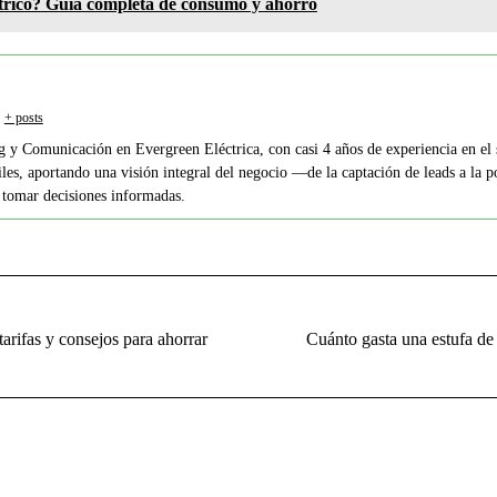
ctrico? Guía completa de consumo y ahorro
+ posts
g y Comunicación en Evergreen Eléctrica, con casi 4 años de experiencia en el s
iles, aportando una visión integral del negocio —de la captación de leads a la 
a tomar decisiones informadas.
tarifas y consejos para ahorrar
Cuánto gasta una estufa de
Publicación
siguiente: