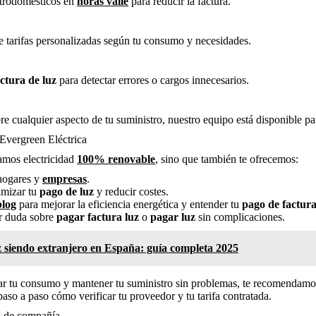
ctrodomésticos en
horas valle
para reducir la factura.
e tarifas personalizadas según tu consumo y necesidades.
actura de luz
para detectar errores o cargos innecesarios.
re cualquier aspecto de tu suministro, nuestro equipo está disponible pa
 Evergreen Eléctrica
ramos electricidad
100% renovable
, sino que también te ofrecemos:
hogares y
empresas
.
imizar tu
pago de luz
y reducir costes.
blog
para mejorar la eficiencia energética y entender tu
pago de factura
er duda sobre
pagar factura luz
o
pagar luz
sin complicaciones.
uz siendo extranjero en España: guía completa 2025
r tu consumo y mantener tu suministro sin problemas, te recomendamos
aso a paso cómo verificar tu proveedor y tu tarifa contratada.
s de compañía