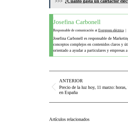
>>>
¿Cuánto gasta un calefactor elé
Josefina Carbonell
Responsable de comunicación
at
Evergreen eléctrica
|
Josefina Carbonell es responsable de Marketin
conceptos complejos en contenidos claros y út
orientado a ayudar a particulares y empresas 
Navegación
entre
ANTERIOR
publicaciones
Precio de la luz hoy, 11 marzo: horas, 
Publicación
en España
anterior:
Artículos relacionados