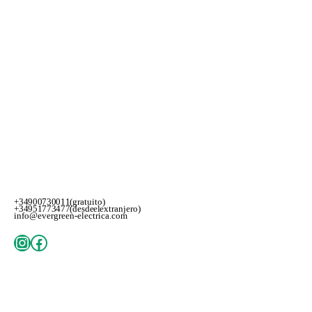
+34 900 730 011 (gratuito)
+34 951 773 477 (desde el extranjero)
info@evergreen-electrica.com
Instagram
Facebook