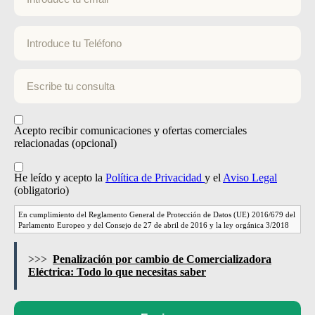
Acepto recibir comunicaciones y ofertas comerciales
relacionadas (opcional)
He leído y acepto la
Política de Privacidad
y el
Aviso Legal
(obligatorio)
En cumplimiento del Reglamento General de Protección de Datos (UE) 2016/679 del
Parlamento Europeo y del Consejo de 27 de abril de 2016 y la ley orgánica 3/2018
de 5 de diciembre de Protección de Datos Personales y de Garantía de los Derechos
Digitales le informamos que los datos por Vd. proporcionados serán objeto de
tratamiento por parte de EVERGREEN ELECTRICA SL con CIF B93034064, con
>>>
Penalización por cambio de Comercializadora
domicilio en AVENIDA MATÍAS SAENZ DE TEJADA S/N, EDIFICIO
Eléctrica: Todo lo que necesitas saber
FUENGIROLA CENTRO II - ENTREPLANTA OFICINA 5 con la finalidad de
prestarle el servicio solicitado y/o contratado. La base legal para el tratamiento de sus
datos es la ejecución del servicio por usted contratado y/o solicitado. La oferta
prospectiva de productos y servicios está basada en el consentimiento que se le