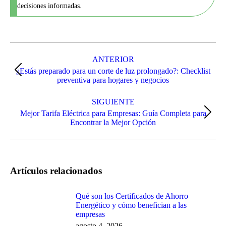
decisiones informadas.
Navegación
entre
ANTERIOR
¿Estás preparado para un corte de luz prolongado?: Checklist
publicaciones
Publicación
preventiva para hogares y negocios
anterior:
SIGUIENTE
Mejor Tarifa Eléctrica para Empresas: Guía Completa para
Publicación
Encontrar la Mejor Opción
siguiente:
Artículos relacionados
Qué son los Certificados de Ahorro
Energético y cómo benefician a las
empresas
agosto 4, 2026