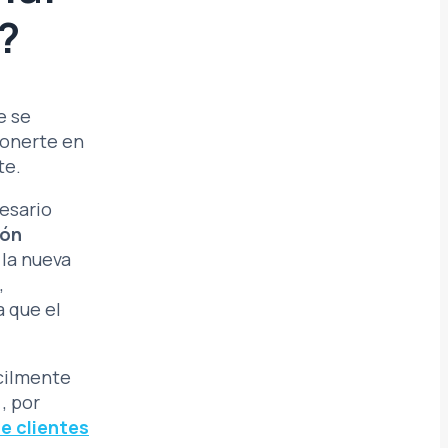
?
e se
 ponerte en
te.
cesario
ión
 la nueva
,
 que el
ácilmente
, por
e clientes