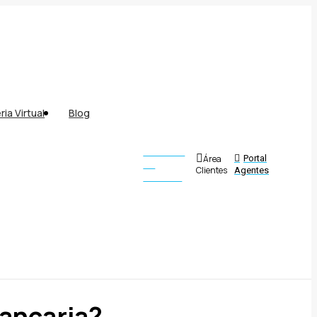
ria Virtual
Blog
Analizar
Área
Portal
mi
Clientes
Agentes
factura
ancaria?