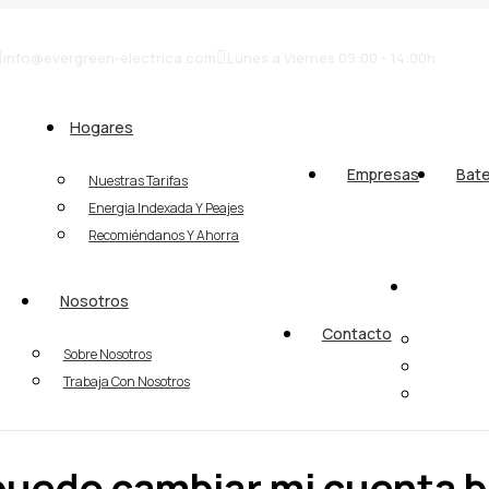
info@evergreen-electrica.com
Lunes a Viernes 09:00 - 14:00h
Hogares
Empresas
Bate
Nuestras Tarifas
Energia Indexada Y Peajes
Recomiéndanos Y Ahorra
Nosotros
Contacto
Sobre Nosotros
Trabaja Con Nosotros
uedo cambiar mi cuenta b