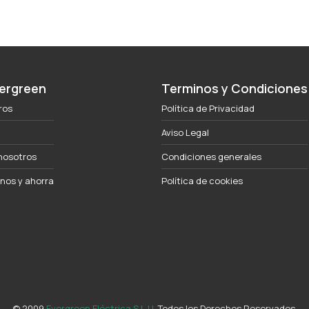
ergreen
Terminos y Condiciones
ros
Política de Privacidad
Aviso Legal
nosotros
Condiciones generales
os y ahorra
Política de cookies
© 2009
Evergreen Eléctrica S.L.U
. Todos los Derechos Reservados.