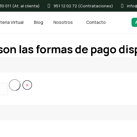
0 011 (At. al cliente)
951 12 02 72 (Contrataciones)
info
teria Virtual
Blog
Nosotros
Contacto
son las formas de pago dis